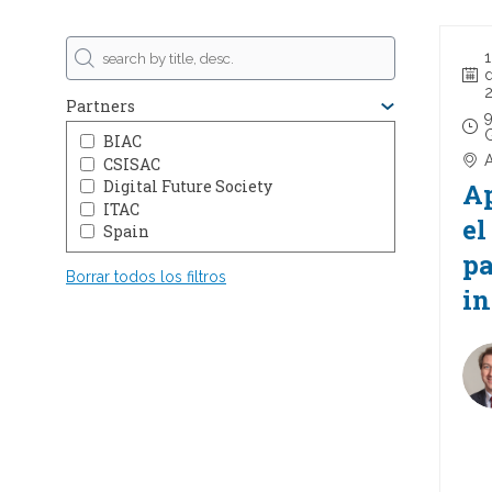
1
d
Partners
9
BIAC
A
CSISAC
Digital Future Society
Ap
ITAC
el
Spain
pa
Borrar todos los filtros
in