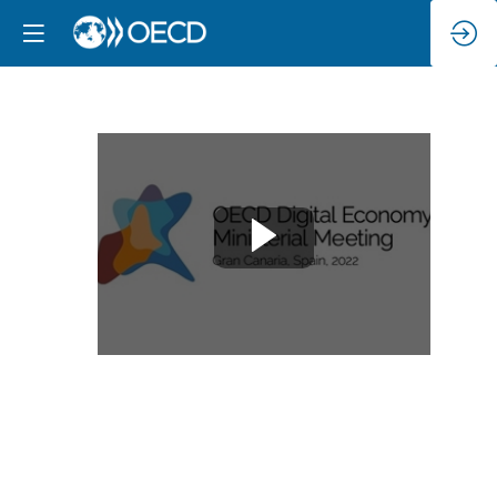
Internet
en
peligro:
¿Puede
el