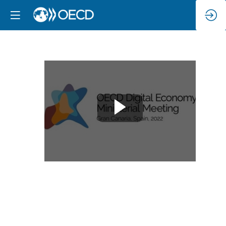
Apertura
con
el
conjunto
de