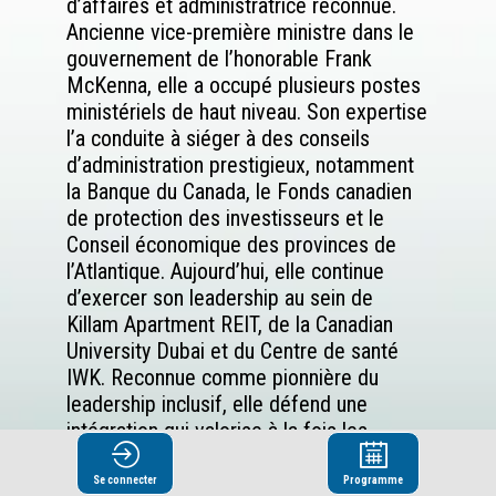
d’affaires et administratrice reconnue.
Ancienne vice-première ministre dans le
gouvernement de l’honorable Frank
McKenna, elle a occupé plusieurs postes
ministériels de haut niveau. Son expertise
l’a conduite à siéger à des conseils
d’administration prestigieux, notamment
la Banque du Canada, le Fonds canadien
de protection des investisseurs et le
Conseil économique des provinces de
l’Atlantique. Aujourd’hui, elle continue
d’exercer son leadership au sein de
Killam Apartment REIT, de la Canadian
University Dubai et du Centre de santé
IWK. Reconnue comme pionnière du
leadership inclusif, elle défend une
intégration qui valorise à la fois les
femmes, les hommes et l’ensemble de la
société, tout en inspirant les générations
Se connecter
Programme