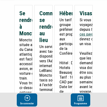
Se
Comment
Hébergement
Visas
rendre
se
Un tarif de
Si vous
groupe
voyagez
à
rendre
préférentiel
depuis l’un de
Moncton
au
est proposé
ces pays
, vous
aux
devrez obtenir
lieu
Moncton est
participants
un visa.
située au cœur
Un service de taxi
de la
du Canada
avec taximètre est
Conférence.
Veuillez noter
atlantique et
disponible depuis et
que les
est facilement
vers l’Aéroport
Hôtel : Delta
demandes de
accessible par
international Roméo-
Hotels
visa doivent
avion, en
LeBlanc du Grand
Beausejour
être soumises
voiture ou en
Moncton (YQM). Des
Tarif : 184,00
au plus tard 8
train.
taxis sont situés juste
CAD par nuit
semaines
Vous trouverez
à l’extérieur du
Date limite
avant le
ci-dessous les
terminal, près des
de
voyage, car
options de
portes d’arrivée.
réservation :
les délais de
transport les
Mercredi 3
traitement
plus courantes
Deux compagnies
Se connecter
Programme
septembre
peuvent varier.
pour les