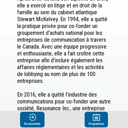
elle a exercé en litige et en droit de la
famille au sein du cabinet atlantique
Stewart McKelvey. En 1994, elle a quitté
la pratique privée pour co-fonder un
groupement d’achats national pour les
entreprises de communication à travers
le Canada. Avec une équipe progressive
et enthousiaste, elle a fait croître cette
entreprise afin d’inclure également les
affaires réglementaires et les activités
de lobbying au nom de plus de 100
entreprises.
En 2016, elle a quitté l’industrie des
communications pour co-fonder une autre
société, Resonance Inc., une entreprise
axée sur la passion d’Alyson : créer et
maintenir des milieux de travail productifs
Se connecter
Programme