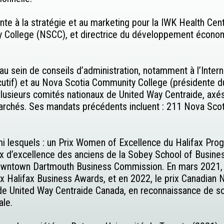
ente à la stratégie et au marketing pour la IWK Health Ce
ty College (NSCC), et directrice du développement écono
u sein de conseils d’administration, notamment à l’Inte
xécutif) et au Nova Scotia Community College (président
plusieurs comités nationaux de United Way Centraide, axés 
marchés. Ses mandats précédents incluent : 211 Nova Sco
mi lesquels : un Prix Women of Excellence du Halifax Prog
x d’excellence des anciens de la Sobey School of Business
owntown Dartmouth Business Commission. En mars 2021, so
aux Halifax Business Awards, et en 2022, le prix Canadia
on de United Way Centraide Canada, en reconnaissance de 
ale.