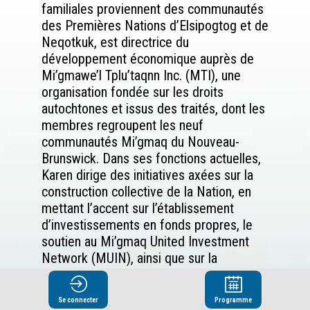
familiales proviennent des communautés
des Premières Nations d’Elsipogtog et de
Neqotkuk, est directrice du
développement économique auprès de
Mi’gmawe’l Tplu’taqnn Inc. (MTI), une
organisation fondée sur les droits
autochtones et issus des traités, dont les
membres regroupent les neuf
communautés Mi’gmaq du Nouveau-
Brunswick. Dans ses fonctions actuelles,
Karen dirige des initiatives axées sur la
construction collective de la Nation, en
mettant l’accent sur l’établissement
d’investissements en fonds propres, le
soutien au Mi’gmaq United Investment
Network (MUIN), ainsi que sur la
promotion d’occasions de partenariat.
Se connecter
Programme
Avant d’occuper ce poste, Karen a