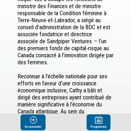
ministre des Finances et de ministre
responsable de la Condition féminine à
Terre-Neuve-et-Labrador, a siégé au
conseil d’administration de la BDC et est
associée fondatrice et directrice
associée de Sandpiper Ventures — l’un
des premiers fonds de capital-risque au
Canada consacré à l’innovation dirigée par
des femmes.
Reconnue à l’échelle nationale pour ses
efforts en faveur d’une croissance
économique inclusive, Cathy a bâti et
dirigé des entreprises ayant contribué de
manière significative à l’économie du
Canada atlantique. Au sein du
gouvernement, elle a défendu la viabilité
budgétaire et l’égalité entre les sexes,
Se connecter
Programme