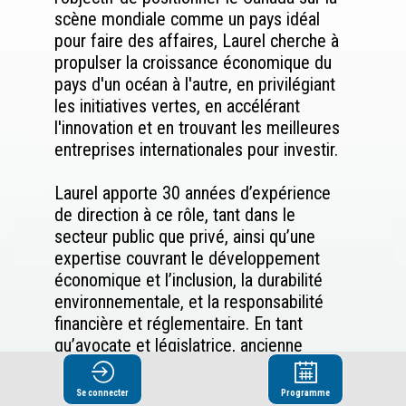
scène mondiale comme un pays idéal
pour faire des affaires, Laurel cherche à
propulser la croissance économique du
pays d'un océan à l'autre, en privilégiant
les initiatives vertes, en accélérant
l'innovation et en trouvant les meilleures
entreprises internationales pour investir.
Laurel apporte 30 années d’expérience
de direction à ce rôle, tant dans le
secteur public que privé, ainsi qu’une
expertise couvrant le développement
économique et l’inclusion, la durabilité
environnementale, et la responsabilité
financière et réglementaire. En tant
qu’avocate et législatrice, ancienne
ministre du Cabinet du gouvernement de
l’Ontario et experte-conseil en politiques
Se connecter
Programme