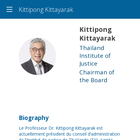
Kittipong Kittayarak
Kittipong
Kittayarak
Thailand
KK
Institute of
Justice
Chairman of
the Board
Biography
Le Professeur Dr. Kittipong Kittayarak est
actuellement président du conseil d’administration
de l’Institut de justice de Thaïlande (TIJ). Juriste