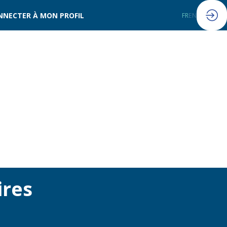
NNECTER À MON PROFIL
FR
EN
ires