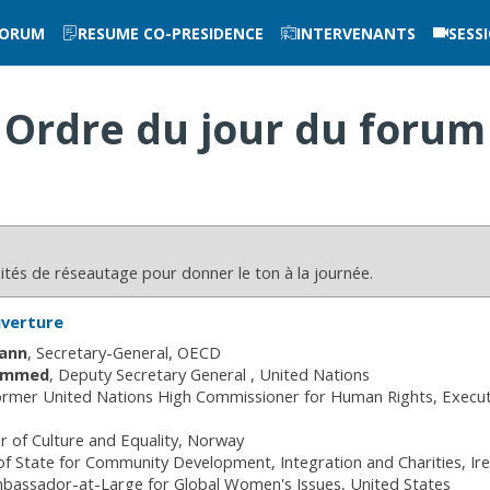
FORUM
RESUME CO-PRESIDENCE
INTERVENANTS
SESS
Ordre du jour du forum
ités de réseautage pour donner le ton à la journée.
uverture
ann
Secretary-General
OECD
ammed
Deputy Secretary General
United Nations
rmer United Nations High Commissioner for Human Rights, Execut
r of Culture and Equality
Norway
 of State for Community Development, Integration and Charities
Ir
bassador-at-Large for Global Women's Issues
United States