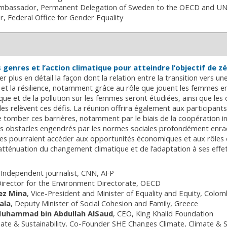
mbassador
Permanent Delegation of Sweden to the OECD and U
r
Federal Office for Gender Equality
 genres et l’action climatique pour atteindre l’objectif de 
r plus en détail la façon dont la relation entre la transition vers u
ue et la résilience, notamment grâce au rôle que jouent les femmes e
e et de la pollution sur les femmes seront étudiées, ainsi que les d
elles relèvent ces défis. La réunion offrira également aux participa
ire tomber ces barrières, notamment par le biais de la coopération i
des obstacles engendrés par les normes sociales profondément enraci
 pourraient accéder aux opportunités économiques et aux rôles de 
’atténuation du changement climatique et de l’adaptation à ses effe
Independent journalist
CNN, AFP
irector for the Environment Directorate
OECD
ez Mina
Vice-President and Minister of Equality and Equity
Colom
ala
Deputy Minister of Social Cohesion and Family
Greece
Muhammad bin Abdullah AlSaud
CEO
King Khalid Foundation
ate & Sustainability, Co-Founder SHE Changes Climate
Climate & S