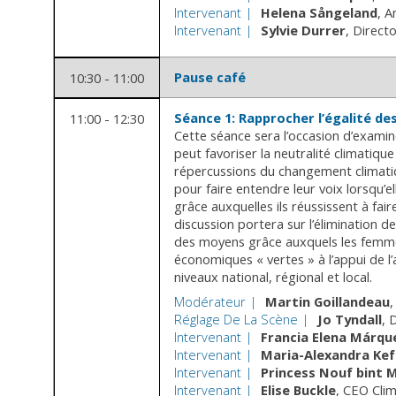
Intervenant
Helena
Sångeland
A
Intervenant
Sylvie
Durrer
Directo
Pause café
10:30 - 11:00
Séance 1: Rapprocher l’égalité des
11:00 - 12:30
Cette séance sera l’occasion d’examine
peut favoriser la neutralité climatiq
répercussions du changement climatiqu
pour faire entendre leur voix lorsqu’
grâce auxquelles ils réussissent à fa
discussion portera sur l’élimination 
des moyens grâce auxquels les femmes
économiques « vertes » à l’appui de l
niveaux national, régional et local.
Modérateur
Martin
Goillandeau
Réglage De La Scène
Jo
Tyndall
D
Intervenant
Francia Elena
Márqu
Intervenant
Maria-Alexandra
Kef
Intervenant
Princess Nouf
bint 
Intervenant
Elise
Buckle
CEO Clim