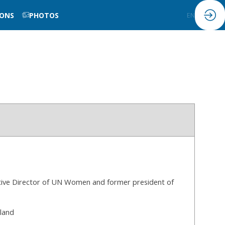
IONS
PHOTOS
FR
EN
ive Director of UN Women and former president of
eland