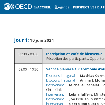
ACCUEIL
Agenda
PERSPECTIVES DU 
SE CONNECTER À MON PROFIL
Jour
1
:
10 juin 2024
Inscription et café de bienvenue
08:30 - 09:00
Réception des participants. Opportun
Séance plénière 1: Cérémonie d’o
09:00 - 10:30
Discours Inaugural
Mathias
Corm
Discours Inaugural
Amina J.
Moh
Intervenant
Michelle
Bachelet
Fo
Chile
Chile
Intervenant
Lubna
Jaffery
Ministe
Intervenant
Joe
O'Brien
Minister
Intervenant
Geeta
Rao Gupta
Am