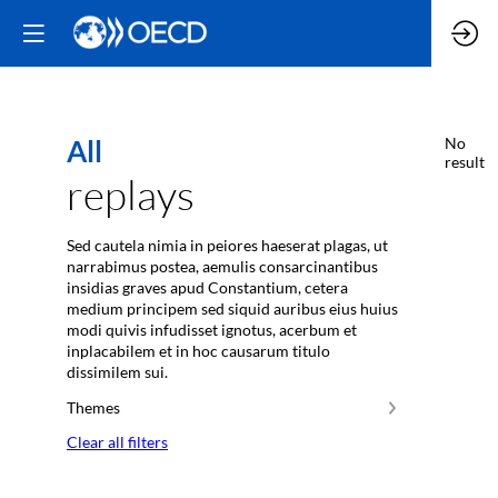
All
No
result
replays
Sed cautela nimia in peiores haeserat plagas, ut
narrabimus postea, aemulis consarcinantibus
insidias graves apud Constantium, cetera
medium principem sed siquid auribus eius huius
modi quivis infudisset ignotus, acerbum et
inplacabilem et in hoc causarum titulo
dissimilem sui.
Themes
Clear all filters