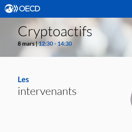
Cryptoactifs
8 mars
|
12:30
-
14:30
Les
intervenants