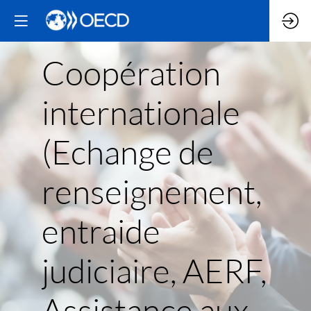
Coopération
internationale
(Echange de
renseignement,
entraide
judiciaire, AERF,
Assistance aux