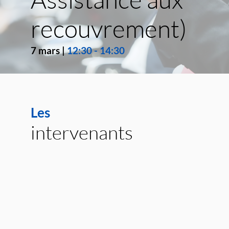
recouvrement)
7 mars
|
12:30
-
14:30
Les
intervenants