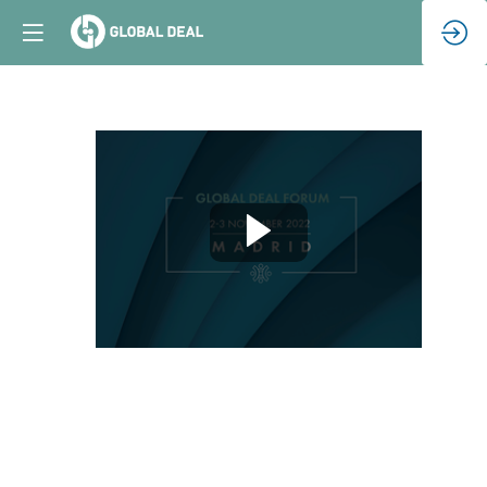
Sesión
de
clausura
(ES)