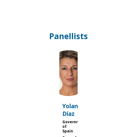
Panellists
YD
Yolanda
Díaz
Government
of
Spain