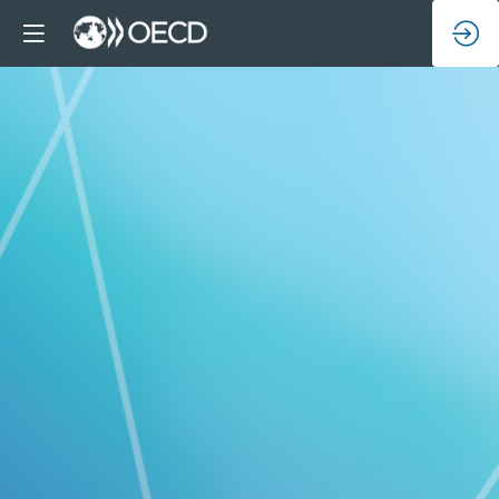
Plénière
d'ouverture
:
Coopération
et