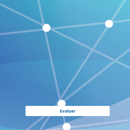
compétition
internationales
23
avr.
2024
|
15:00
-
16:30
CC15
Description
Evaluer
En
salle
CC15.