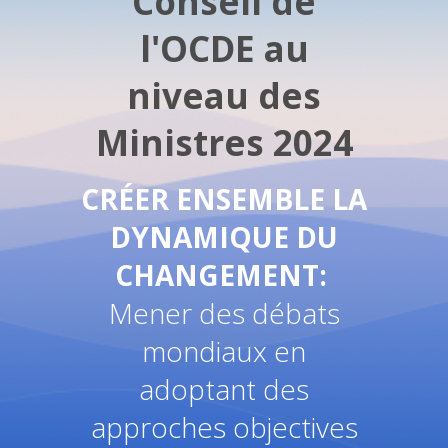
Conseil de
l'OCDE au
niveau des
Ministres 2024
CRÉER ENSEMBLE LA
DYNAMIQUE DU
CHANGEMENT:
M
ener des débats
mondiaux en
adoptant des
approches objectives