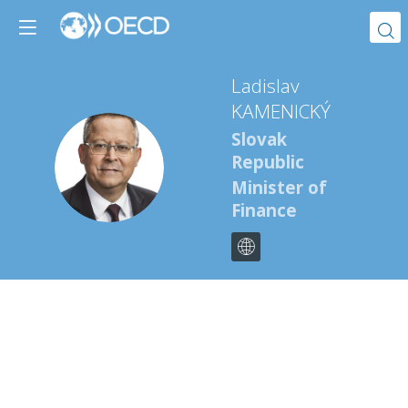
Ladislav
KAMENICKÝ
Slovak
LK
Republic
Minister of
Finance