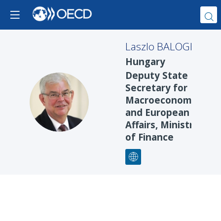
Laszlo
BALOGH
Hungary
Deputy State
Secretary for
LB
Macroeconomic
and European
Affairs, Ministry
of Finance