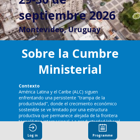
septiembre 2026
Montevideo, Uruguay
Sobre la Cumbre
Ministerial
Contexto
América Latina y el Caribe (ALC) siguen
enfrentando una persistente "trampa de la
productividad", donde el crecimiento económico
sostenible se ve limitado por una estructura
productiva que permanece alejada de la frontera
tecnológica internacional. La productividad laboral
de la región se ha estancado o ha disminuido en
las últimas décadas y se mantiene en
Log in
Programme
aproximadamente un tercio de los niveles