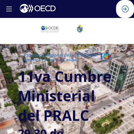
11va Cumbre
Ministerial
del PRALC
29-30 de