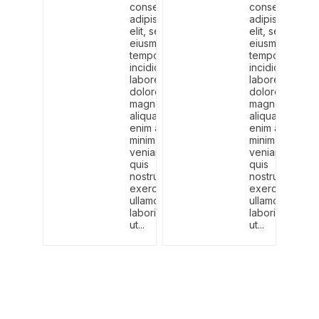
consectetur
consectetur
adipiscing
adipiscing
elit, sed do
elit, sed do
eiusmod
eiusmod
tempor
tempor
incididunt ut
incididunt ut
labore et
labore et
dolore
dolore
magna
magna
aliqua. Ut
aliqua. Ut
enim ad
enim ad
minim
minim
veniam,
veniam,
quis
quis
nostrud
nostrud
exercitation
exercitation
ullamco
ullamco
laboris nisi
laboris nisi
ut...
ut...