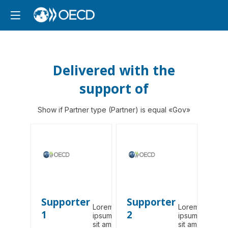
Delivered with the
support of
Show if Partner type (Partner) is equal «Gov»
Supporter
Supporter
Lorem
Lorem
1
2
ipsum dolor
ipsum dolor
sit amet,
sit amet,