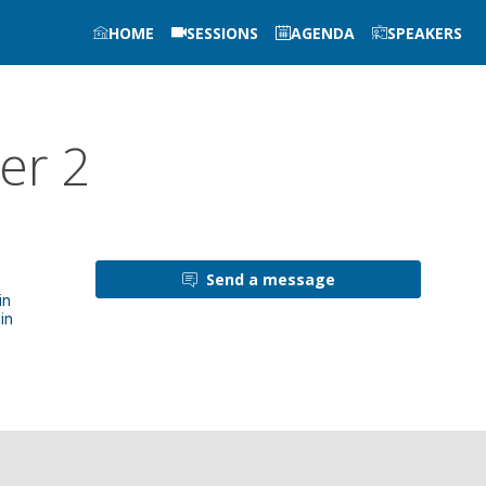
HOME
SESSIONS
AGENDA
SPEAKERS
er 2
Send a message
in
in