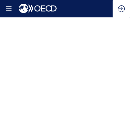
Inversión,
resiliencia
y
crecimiento
inclusivo:
Garantizar