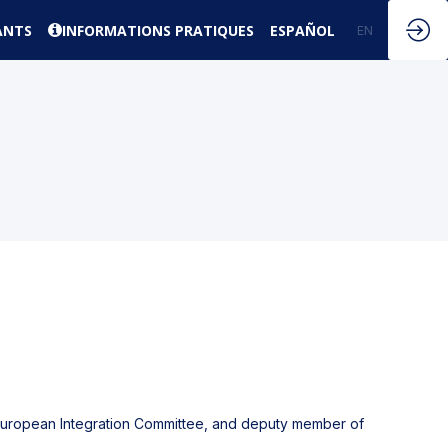
ANTS
INFORMATIONS PRATIQUES
ESPAÑOL
EN
FR
f European Integration Committee, and deputy member of