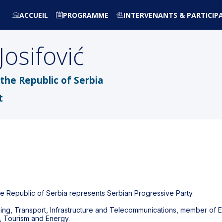
ACCUEIL
PROGRAMME
INTERVENANTS & PARTICIP
Josifović
the Republic of Serbia
t
he Republic of Serbia represents Serbian Progressive Party.
nning, Transport, Infrastructure and Telecommunications, member o
 Tourism and Energy.