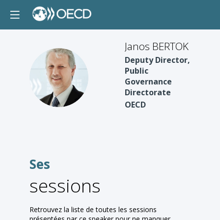
Janos BERTOK
Deputy Director,
Public
JB
Governance
Directorate
OECD
Ses
sessions
Retrouvez la liste de toutes les sessions
présentées par ce speaker pour ne manquer