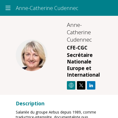
Anne-Catherine Cudennec
Anne-
Catherine
Cudennec
CFE-CGC
AC
Secrétaire
Nationale
Europe et
International
Description
Salariée du groupe Airbus depuis 1989, comme
traductrice-interprète, documentaliste puis