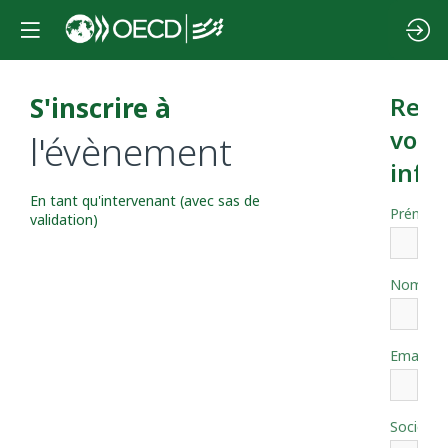
S'inscrire à
Rens
vos
l'évènement
info
En tant qu'intervenant (avec sas de
Prénom
validation)
*
Nom
*
Email
Société