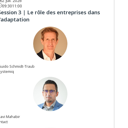
2 juil. 2026
09:30
11:00
Session 3 | Le rôle des entreprises dans
l'adaptation
GS
Guido
Schmidt-Traub
ystemiq
RM
avi
Mahabir
ntact