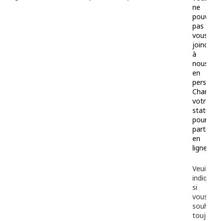
ne
pouvez
pas
vous
joindre
à
nous
en
personn
Changez
votre
statut
pour
participe
en
ligne
Veuillez
indiquer
si
vous
souhaite
toujours