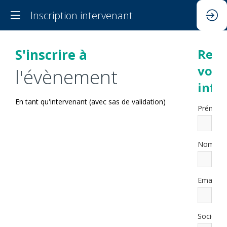
Inscription intervenant
S'inscrire à
Rens
vos
l'évènement
info
En tant qu'intervenant (avec sas de validation)
Prénom
*
Nom
*
Email
Société