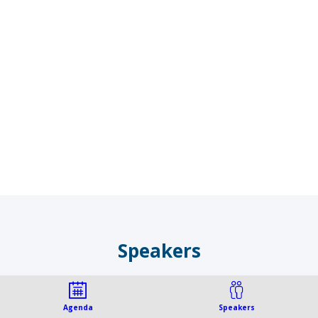
AM
Fundación
Telefónica
-
Madrid,
Spain
Speakers
Agenda
Speakers