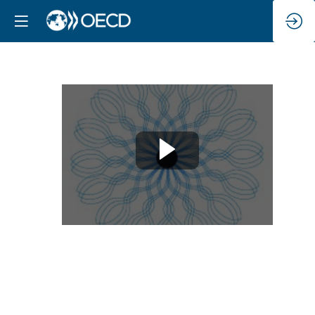
Welcome
remarks
Apr
24,
2025
|
8:30
AM
-
8:45