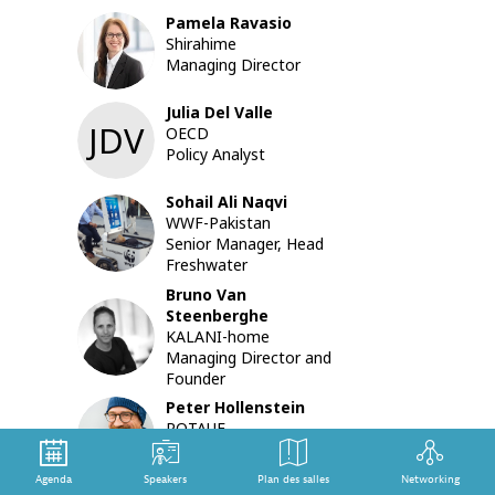
PME
Pamela
Ravasio
(lancé
PR
Shirahime
aujourd'h
Managing Director
pour
consulta
Julia
Del Valle
et
JDV
OECD
un
Policy Analyst
panel
multipart
Sohail Ali
Naqvi
présente
SAN
WWF-Pakistan
les
Senior Manager, Head
pratique
Freshwater
du
devoir
Bruno
Van
de
Steenberghe
BVS
diligence
KALANI-home
des
Managing Director and
PME
Founder
mises
Peter
Hollenstein
en
PH
ROTAUF
œuvre
Managing Director
avec
succès
Agenda
Speakers
Plan des salles
Networking