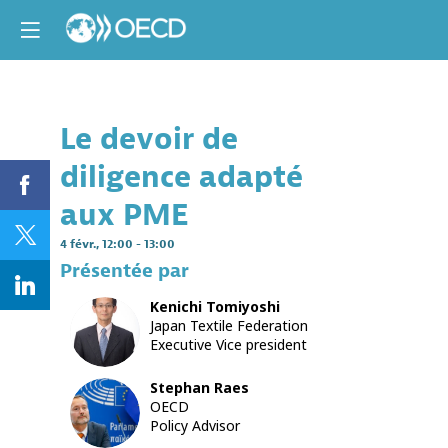
Le devoir de
Descri
diligence adapté
La
session
aux PME
présente
les
4 févr.
,
12:00
-
13:00
conclusi
Présentée par
d'un
documen
Kenichi
Tomiyoshi
de
KT
Japan Textile Federation
l'OCDE
Executive Vice president
sur
le
devoir
Stephan
Raes
SR
de
OECD
diligence
Policy Advisor
des