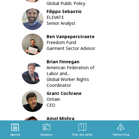
Global Public Policy
accroître
la
Filippo
Sebastio
FS
transpar
ELEVATE
sur
Senior Analyst
les
risques
Ben
Vanpeperstraete
en
BV
Freedom Fund
amont
Garment Sector Advisor
liés
aux
Brian
Finnegan
principau
American Federation of
produits
BF
Labor and...
du
Global Worker Rights
vêtemen
Coordinator
tels
que
Grant
Cochrane
GC
le
Oritain
coton,
CEO
et
discutera
Amol
Mishra
les
AM
CottonConnect
obstacle
Global Commercial
à
Agenda
Speakers
Plan des salles
Networking
Director