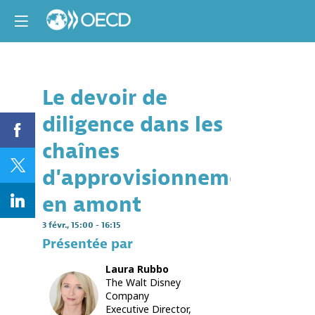
Le devoir de
Descri
diligence dans les
Cette
session
chaînes
fera
le
d'approvisionnement
point
sur
en amont
les
outils
3 févr.
,
15:00
-
16:15
et
Présentée par
approch
numériq
Laura
Rubbo
émergen
The Walt Disney
et
LR
Company
existants
Executive Director,
pour