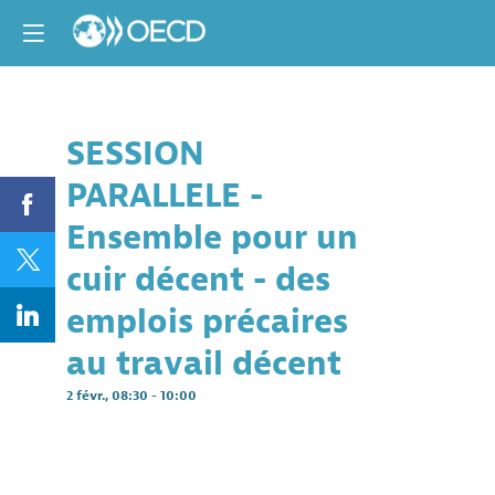
SESSION
Descri
PARALLELE -
Par
Together
Ensemble pour un
for
Decent
cuir décent - des
Leather
Consort
emplois précaires
Together
au travail décent
for
Decent
2 févr.
,
08:30
-
10:00
Leather
est
un
program
de