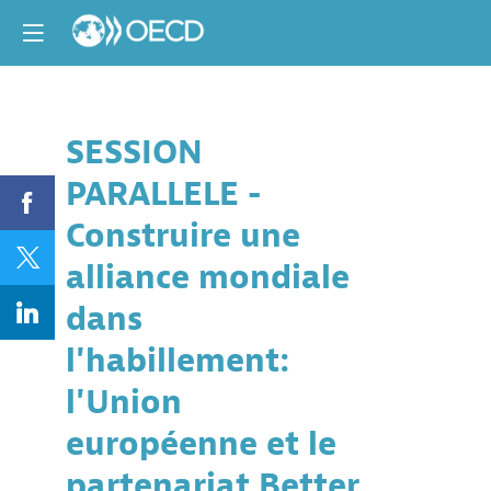
SESSION
Descri
PARALLELE -
par
l'UE
Construire une
et
Better
alliance mondiale
Work
dans
L'Union
europée
l'habillement:
et
Better
l'Union
Work
s'associe
européenne et le
pour
une
partenariat Better
chaîne