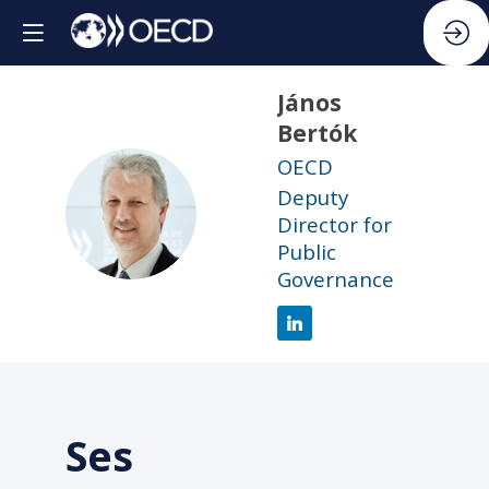
János
Bertók
OECD
Deputy
JB
Director for
Public
Governance
Ses