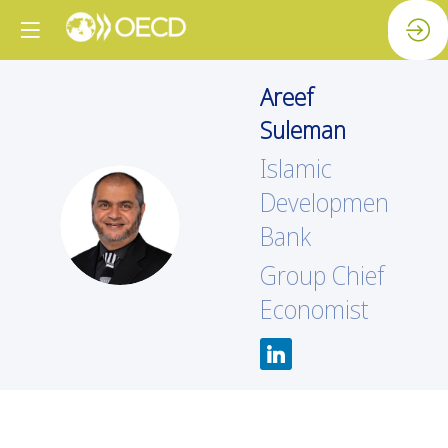
Areef
Suleman
Islamic
Development
AS
Bank
Group Chief
Economist