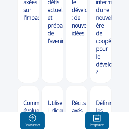
axées
défis
le
intermédiaire
sur
actuels
développement
d'une
l'impact
et
: de
nouvelle
préparation
nouvelles
ère
de
idées
de
l'avenir
coopération
pour
le
développeme
?
Comment
Utiliser
Récits
Définir
évoluent
judicieusement
axés
les
les
les
sur
grandes
discours,
listes
les
lignes
Se connecter
Programme