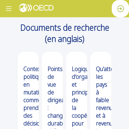
Documents de recherche
(en anglais)
Contexte
Points
Logique
Qu'attendent
politique
de
d'organisation
les
en
vue
et
pays
mutation:
de
principes
à
comment
dirigeants
de
faible
prendre
:
la
revenu
des
changements
coopération
et à
décisions
durables,
pour
revenu