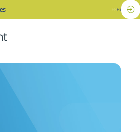
es
EN
FR
nt