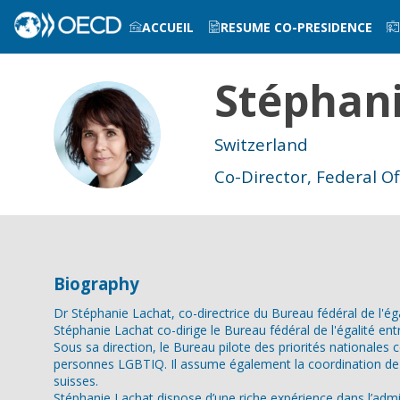
ACCUEIL
RESUME CO-PRESIDENCE
Stéphan
INFOS PRATIQUES
SL
Switzerland
Co-Director, Federal Of
Biography
Dr Stéphanie Lachat, co-directrice du Bureau fédéral de l'
Stéphanie Lachat co-dirige le Bureau fédéral de l'égalité e
Sous sa direction, le Bureau pilote des priorités nationales c
personnes LGBTIQ. Il assume également la coordination de la 
suisses.
Stéphanie Lachat dispose d’une riche expérience dans l’admi