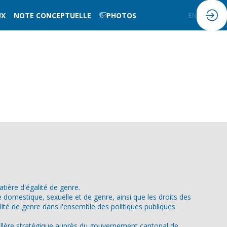
UX
NOTE CONCEPTUELLE
PHOTOS
FR
EN
tière d'égalité de genre.
ce domestique, sexuelle et de genre, ainsi que les droits des
lité de genre dans l'ensemble des politiques publiques
eillère stratégique auprès du gouvernement cantonal de