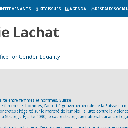
INTERVENANTS
KEY ISSUES
AGENDA
RÉSEAUX SOCIA
ie
Lachat
fice for Gender Equality
égalité entre femmes et hommes, Suisse
ntre femmes et hommes, l'autorité gouvernementale de la Suisse en ma
oncrètes : l'égalité sur le marché de l’emploi, la lutte contre la violen
Stratégie Égalité 2030, le cadre stratégique national qui ancre l'éga
nistration publique et l’économie privée. Elle a travaillé comme cons