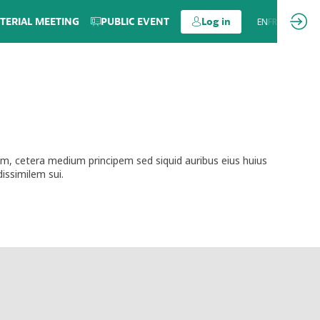
TERIAL MEETING
PUBLIC EVENT
Log in
EN
FR
um, cetera medium principem sed siquid auribus eius huius