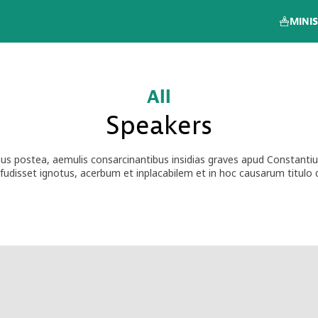
MINIS
All
Speakers
mus postea, aemulis consarcinantibus insidias graves apud Constanti