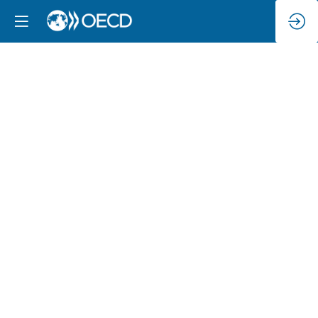
Reforzando
las
bases
de
la