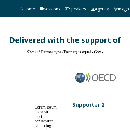
Home
Sessions
Speakers
Agenda
Insigh
Delivered with the support of
Show if Partner type (Partner) is equal «Gov»
Supporter 2
Lorem ipsum
dolor sit
amet,
consectetur
adipiscing