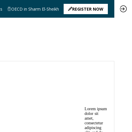
ts
OECD in Sharm El-Sheikh
REGISTER NOW
Lorem ipsum
dolor sit
amet,
consectetur
adipiscing