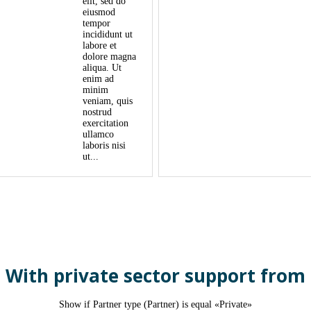
elit, sed do
eiusmod
tempor
incididunt ut
labore et
dolore magna
aliqua. Ut
enim ad
minim
veniam, quis
nostrud
exercitation
ullamco
laboris nisi
ut...
With private sector support from
Show if Partner type (Partner) is equal «Private»