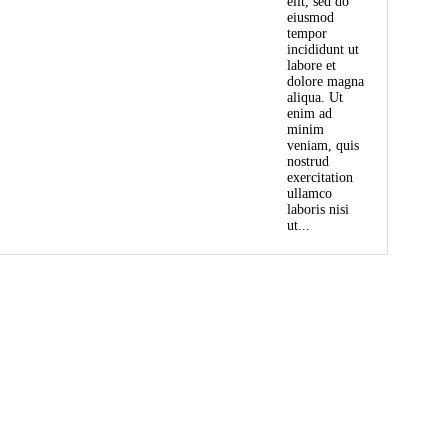
elit, sed do
eiusmod
tempor
incididunt ut
labore et
dolore magna
aliqua. Ut
enim ad
minim
veniam, quis
nostrud
exercitation
ullamco
laboris nisi
ut...