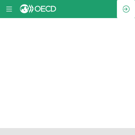
Pause
café