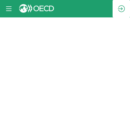
Déjeuner
VIP
avec
les
parties
prenantes