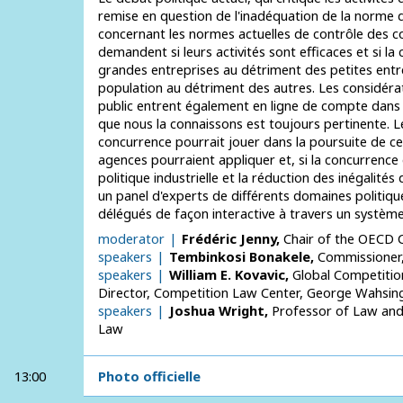
remise en question de l'inadéquation de la norm
concernant les normes actuelles de contrôle des co
demandent si leurs activités sont efficaces et si la
grandes entreprises au détriment des petites entr
population au détriment des autres. Les considératio
public entrent également en ligne de compte dans le
que nous la connaissons est toujours pertinente. L
concurrence pourrait jouer dans la poursuite de ces
agences pourraient appliquer et, si la concurrence
politique industrielle et la réduction des inégalité
un panel d'experts de différents domaines politiqu
délégués de façon interactive à travers un systèm
02moderator
Frédéric
Jenny
Chair of the OECD
05speakers
Tembinkosi
Bonakele
Commissioner
05speakers
William E.
Kovavic
Global Competitio
Director, Competition Law Center
George Wahsing
05speakers
Joshua
Wright
Professor of Law and
Law
13:00
Photo officielle