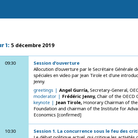
ur
1
:
5 décembre 2019
09:30
Session d'ouverture
Allocution d'ouverture par le Secrétaire Générale 
spéciales en video par Jean Tirole et d'une introd
Jenny.
01greetings
Angel
Gurría
Secretary-General
OE
02moderator
Frédéric
Jenny
Chair of the OECD
04keynote
Jean
Tirole
Honorary Chairman of the
Foundation and chairman of the Institute for Adva
Economics
confirmed
10:30
Session 1. La concurrence sous le feu des cri
Le débat politique actuel, qui critique les activités