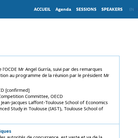
ACCUEIL
Agenda
SESSIONS
SPEAKERS
EN
FR
de l'OCDE Mr Angel Gurría, suivi par des remarques
uction au programme de la réunion par le président Mr
CD
confirmed
 Competition Committee
OECD
 Jean-Jacques Laffont-Toulouse School of Economics
nced Study in Toulouse (IAST)
Toulouse School of
tiques
 des autorités de concurrence, est vaste et va de la