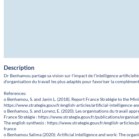
Description
Dr Benhamou partage sa vision sur l’impact de l’intelligence artificiell
d’organisation du travail les plus adaptés pour favoriser la complémenta
References:
o Benhamou, S. and Janin L. (2018). Report France Stratégie to the Minis
https://www.strategie.gouv.fr/english-articles/artificial-intelligence-a
o Benhamou, S. and Lorenz, E. (2020). Les organisations du travail appr
France Stratégie : https://www.strategie.gouv.fr/publications/organisa
The english synthesis : https://www.strategie.gouv.fr/english-article
france
o Benhamou Salima (2020): Artificial intelligence and work: The organi