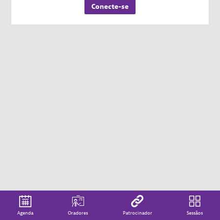
Conecte-se
Agenda
Oradores
Patrocinador
Sessãos